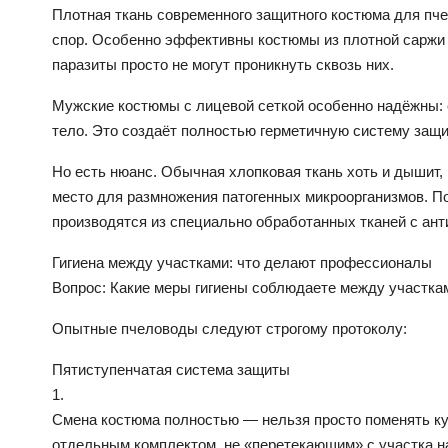
Плотная ткань современного защитного костюма для пч
спор. Особенно эффективны костюмы из плотной саржи 
паразиты просто не могут проникнуть сквозь них.
Мужские костюмы с лицевой сеткой особенно надёжны: 
тело. Это создаёт полностью герметичную систему защ
Но есть нюанс. Обычная хлопковая ткань хоть и дышит,
место для размножения патогенных микроорганизмов. 
производятся из специально обработанных тканей с ан
Гигиена между участками: что делают профессионалы
Вопрос: Какие меры гигиены соблюдаете между участка
Опытные пчеловоды следуют строгому протоколу:
Пятиступенчатая система защиты
1.
Смена костюма полностью — нельзя просто поменять ку
отдельным комплектом, не «перетекающим» с участка н