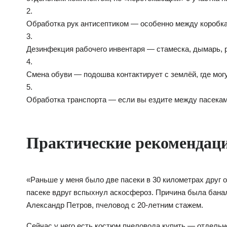
2.
Обработка рук антисептиком — особенно между коробк
3.
Дезинфекция рабочего инвентаря — стамеска, дымарь, 
4.
Смена обуви — подошва контактирует с землёй, где мог
5.
Обработка транспорта — если вы ездите между пасека
Практические рекомендаци
«Раньше у меня было две пасеки в 30 километрах друг о
пасеке вдруг вспыхнул аскосфероз. Причина была бана
Александр Петров, пчеловод с 20-летним стажем.
Сейчас у него есть костюм пчеловода купить — отдельн