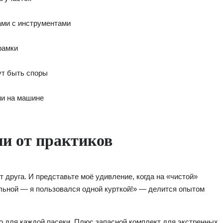
ами с инструментами
рамки
ут быть споры
ми на машине
и от практиков
т друга. И представьте моё удивление, когда на «чистой»
льной — я пользовался одной курткой!» — делится опытом
о для каждой пасеки. Плюс запасной комплект для экстренных