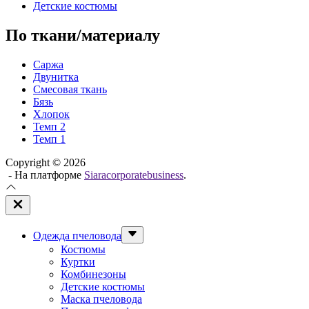
Детские костюмы
По ткани/материалу
Саржа
Двунитка
Смесовая ткань
Бязь
Хлопок
Темп 2
Темп 1
Copyright © 2026
- На платформе
Siaracorporatebusiness
.
Закрыть
вне
холста
Показывать
Одежда пчеловода
подменю
Костюмы
Куртки
Комбинезоны
Детские костюмы
Маска пчеловода