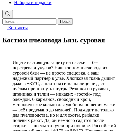
Наборы и подарки
Найти:
Контакты
Костюм пчеловода Бязь суровая
Ищете настоящую защиту на пасеке — без
перегрева и укусов? Наш костюм пчеловода из
суровой бязи — не просто спецовка, а ваш
надёжный партнёр в улье. Хлопковая ткань дышит
даже в +35°C, а плотная сетка на лице не даст
пчёлам проникнуть внутрь. Резинки на рукавах,
штанинах и талии — никаких «гостей» под
одеждой. 6 карманов, свободный крой,
металлическое кольцо для удобства ношения маски
— всё продумано до мелочей. Подходит не только
для пчеловодства, но и для охоты, рыбалки,
полевых работ. Да, он немного садится после
стирки — но мы это учли при пошиве. Российский
размерный ряд: от 44/170 до 56/170. Проверено на