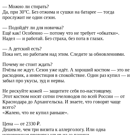
— Можно ли стирать?
Да, при 30°C. Без отжима и сушки на батарее — тогда
прослужит не один сезон.
— Подойдёт ли для новичка?
Ещё как! Особенно — потому что не требует «обкатки».
Надел — и работай. Без страха, без пота в глазах.
— А детский есть?
Пока нет, но работаем над этим. Следите за обновлениями.
Почему не стоит ждать?
Пчёлы не ждут. Сезон уже идёт. А хороший костюм — это не
расходник, а инвестиция в спокойствие. Один раз купил — и
забыл про укусы, зуд и нервы.
Не рискуйте кожей — защитите себя по-настоящему.
Этот костюм носят сотни пчеловодов по всей России — от
Краснодара до Архангельска. И знаете, что говорят чаще
всего?
«Жалею, что не купил раньше».
Цена — от 2330 ₽.
Дешевле, чем три визита к аллергологу. Или одна
испорченная проверка ульев из-за паники.