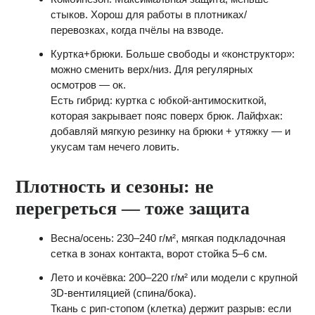
стыков. Хорош для работы в плотниках/
перевозках, когда пчёлы на взводе.
Куртка+брюки. Больше свободы и «конструктор»:
можно сменить верх/низ. Для регулярных
осмотров — ок.
Есть гибрид: куртка с юбкой‑антимоскиткой,
которая закрывает пояс поверх брюк. Лайфхак:
добавляй мягкую резинку на брюки + утяжку — и
укусам там нечего ловить.
Плотность и сезоны: не
перегреться — тоже защита
Весна/осень: 230–240 г/м², мягкая подкладочная
сетка в зонах контакта, ворот стойка 5–6 см.
Лето и кочёвка: 200–220 г/м² или модели с крупной
3D‑вентиляцией (спина/бока).
Ткань с рип‑стопом (клетка) держит разрыв: если