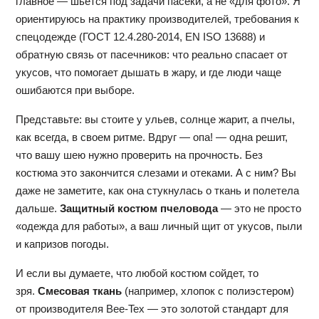
главное — шьётся под задачи пасеки, а не «для фото». Я
ориентируюсь на практику производителей, требования к
спецодежде (ГОСТ 12.4.280‑2014, EN ISO 13688) и
обратную связь от пасечников: что реально спасает от
укусов, что помогает дышать в жару, и где люди чаще
ошибаются при выборе.
Представьте: вы стоите у ульев, солнце жарит, а пчелы,
как всегда, в своем ритме. Вдруг — опа! — одна решит,
что вашу шею нужно проверить на прочность. Без
костюма это закончится слезами и отеками. А с ним? Вы
даже не заметите, как она стукнулась о ткань и полетела
дальше.
Защитный костюм пчеловода
— это не просто
«одежда для работы», а ваш личный щит от укусов, пыли
и капризов погоды.
И если вы думаете, что любой костюм сойдет, то
зря.
Смесовая ткань
(например, хлопок с полиэстером)
от производителя
Bee-Tex
— это золотой стандарт для