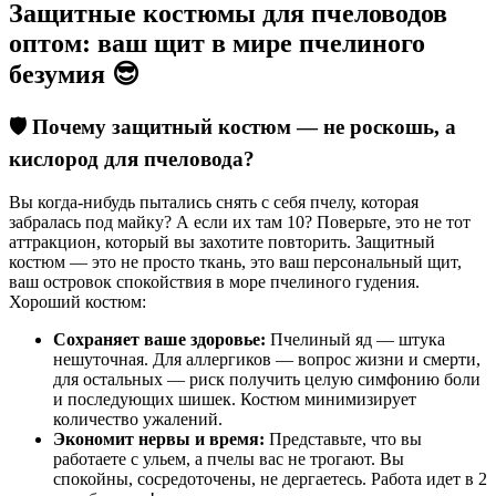
Защитные костюмы для пчеловодов
оптом: ваш щит в мире пчелиного
безумия 😎
🛡️ Почему защитный костюм — не роскошь, а
кислород для пчеловода?
Вы когда-нибудь пытались снять с себя пчелу, которая
забралась под майку? А если их там 10? Поверьте, это не тот
аттракцион, который вы захотите повторить. Защитный
костюм — это не просто ткань, это ваш персональный щит,
ваш островок спокойствия в море пчелиного гудения.
Хороший костюм:
Сохраняет ваше здоровье:
Пчелиный яд — штука
нешуточная. Для аллергиков — вопрос жизни и смерти,
для остальных — риск получить целую симфонию боли
и последующих шишек. Костюм минимизирует
количество ужалений.
Экономит нервы и время:
Представьте, что вы
работаете с ульем, а пчелы вас не трогают. Вы
спокойны, сосредоточены, не дергаетесь. Работа идет в 2