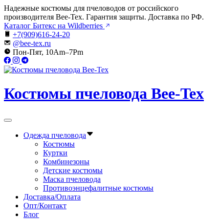
Перейти
Надежные костюмы для пчеловодов от российского
к
производителя Bee-Tex. Гарантия защиты. Доставка по РФ.
содержимому
Каталог Битекс на Wildberries
+7(909)616-24-20
@bee-tex.ru
Пон-Пят, 10Am–7Pm
Костюмы пчеловода Bee-Tex
Вне
холста
Одежда пчеловода
Костюмы
Куртки
Комбинезоны
Детские костюмы
Маска пчеловода
Противоэнцефалитные костюмы
Доставка/Оплата
Опт/Контакт
Блог