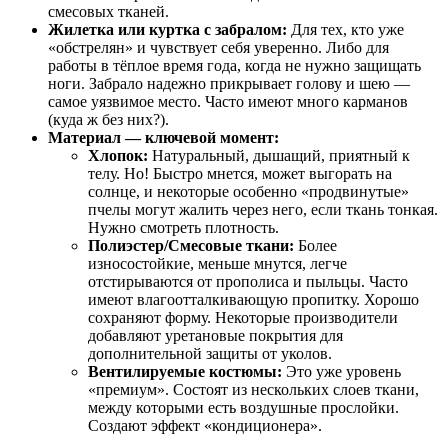
смесовых тканей.
Жилетка или куртка с забралом:
Для тех, кто уже
«обстрелян» и чувствует себя уверенно. Либо для
работы в тёплое время года, когда не нужно защищать
ноги. Забрало надежно прикрывает голову и шею —
самое уязвимое место. Часто имеют много карманов
(куда ж без них?).
Материал — ключевой момент:
Хлопок:
Натуральный, дышащий, приятный к
телу. Но! Быстро мнется, может выгорать на
солнце, и некоторые особенно «продвинутые»
пчелы могут жалить через него, если ткань тонкая.
Нужно смотреть плотность.
Полиэстер/Смесовые ткани:
Более
износостойкие, меньше мнутся, легче
отстирываются от прополиса и пыльцы. Часто
имеют влагоотталкивающую пропитку. Хорошо
сохраняют форму. Некоторые производители
добавляют уретановые покрытия для
дополнительной защиты от уколов.
Вентилируемые костюмы:
Это уже уровень
«премиум». Состоят из нескольких слоев ткани,
между которыми есть воздушные прослойки.
Создают эффект «кондиционера».