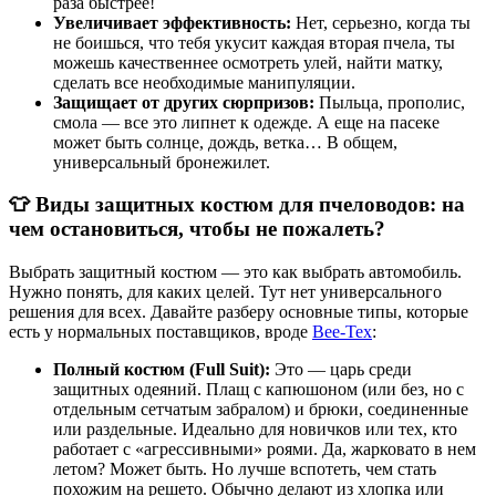
раза быстрее!
Увеличивает эффективность:
Нет, серьезно, когда ты
не боишься, что тебя укусит каждая вторая пчела, ты
можешь качественнее осмотреть улей, найти матку,
сделать все необходимые манипуляции.
Защищает от других сюрпризов:
Пыльца, прополис,
смола — все это липнет к одежде. А еще на пасеке
может быть солнце, дождь, ветка… В общем,
универсальный бронежилет.
👕 Виды защитных костюм для пчеловодов: на
чем остановиться, чтобы не пожалеть?
Выбрать защитный костюм — это как выбрать автомобиль.
Нужно понять, для каких целей. Тут нет универсального
решения для всех. Давайте разберу основные типы, которые
есть у нормальных поставщиков, вроде
Bee-Tex
:
Полный костюм (Full Suit):
Это — царь среди
защитных одеяний. Плащ с капюшоном (или без, но с
отдельным сетчатым забралом) и брюки, соединенные
или раздельные. Идеально для новичков или тех, кто
работает с «агрессивными» роями. Да, жарковато в нем
летом? Может быть. Но лучше вспотеть, чем стать
похожим на решето. Обычно делают из хлопка или