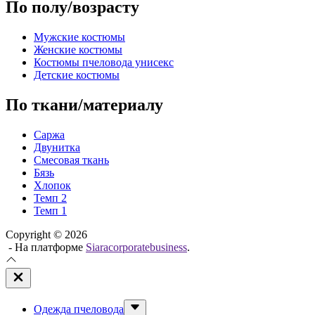
По полу/возрасту
Мужские костюмы
Женские костюмы
Костюмы пчеловода унисекс
Детские костюмы
По ткани/материалу
Саржа
Двунитка
Смесовая ткань
Бязь
Хлопок
Темп 2
Темп 1
Copyright © 2026
- На платформе
Siaracorporatebusiness
.
Закрыть
вне
холста
Показывать
Одежда пчеловода