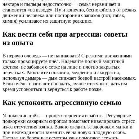
нектара и пыльцы недостаточно — семья нервничает и
становится «на взводе». Ну и конечно, беспокойство от резких
движений человека или посторонних запахов (пот, табак,
химия) усиливают их защитную реакцию.
Как вести себя при агрессии: советы
из опыта
В первую очередь — не паниковать! С резкими движениями
только провоцируете пчёл. Надевайте полный защитный
костюм, не забывая о сетке на лице и плотно закрытых
перчатках. Работайте спокойно, медленно и аккуратно,
используя дымарь — дым снижает боевой настрой насекомых.
Если пчёлы начинают нападать, лучше отступить, дать им
время успокоиться и вернуться к работе позже.
Как успокоить агрессивную семью
Успокоение пчёл — процесс терпения и заботы. Регулярные
подкормки сахарным сиропом помогают нивелировать стресс
из-за отсутствия взятка. Важно следить за здоровьем матки и
при необходимости заменить её на новую плодную особь.
Частые, но бережные осмотры улья помогают держать