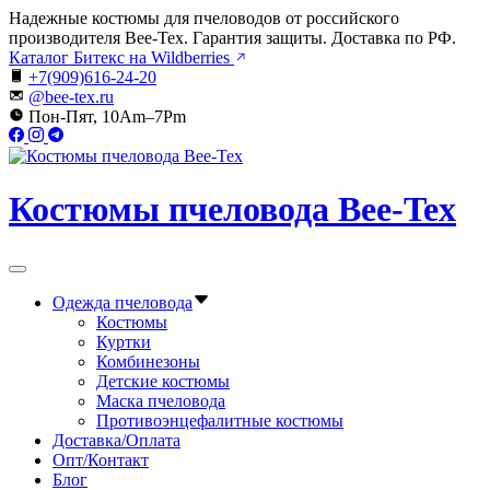
Перейти
Надежные костюмы для пчеловодов от российского
к
производителя Bee-Tex. Гарантия защиты. Доставка по РФ.
содержимому
Каталог Битекс на Wildberries
+7(909)616-24-20
@bee-tex.ru
Пон-Пят, 10Am–7Pm
Костюмы пчеловода Bee-Tex
Вне
холста
Одежда пчеловода
Костюмы
Куртки
Комбинезоны
Детские костюмы
Маска пчеловода
Противоэнцефалитные костюмы
Доставка/Оплата
Опт/Контакт
Блог