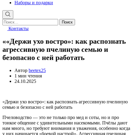
Наборы и подарки
Найти:
Контакты
««Держи ухо востро»: как распознать
агрессивную пчелиную семью и
безопасно с ней работать
Автор
beetex25
Расчётное
1 мин чтения
время
24.10.2025
чтения
«Держи ухо востро»: как распознать агрессивную пчелиную
семью и безопасно с ней работать
Пчеловодство — это не только про мед и соты, но и про
тонкое общение с удивительными насекомыми. Пчёлы дают
нам много, но требуют внимания и уважения, особенно когда
у них начинается «боевой настрой». Агрессивная пчелиная