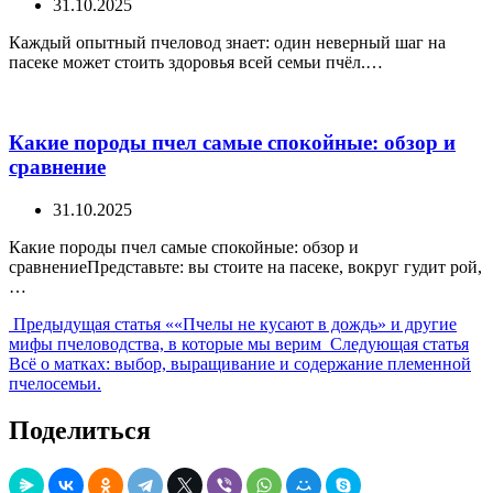
31.10.2025
Каждый опытный пчеловод знает: один неверный шаг на
пасеке может стоить здоровья всей семьи пчёл.…
Какие породы пчел самые спокойные: обзор и
сравнение
31.10.2025
Какие породы пчел самые спокойные: обзор и
сравнениеПредставьте: вы стоите на пасеке, вокруг гудит рой,
…
Предыдущая
Предыдущая статья
««Пчелы не кусают в дождь» и другие
запись:
Сл
мифы пчеловодства, в которые мы верим
Следующая статья
зап
Всё о матках: выбор, выращивание и содержание племенной
пчелосемьи.
Поделиться