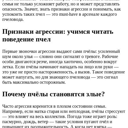
семья не только усложняет работу, но и может представлять
опасность. Значит, знать признаки агрессии и понимать, как
успокоить таких пчел — это must-have в арсенале каждого
пчеловода.
Признаки агрессии: учимся читать
поведение пчел
Первые звоночки агрессии выдают сами пчёлы: усиленный
шум около улья — словно они сигналят о тревоге. Рабочие
особи двигаются резче, иногда хаотично, особенно вокруг
летка. Если пчёлы начинают нападать на лицо или руки —
это уже не просто настороженность, а вызов. Такое поведение
может напугать, но для знающего пчеловода — это сигнал
быть максимально осторожным.
Почему пчёлы становятся злые?
Часто агрессия коренится в плохом состоянии семьи.
Например, если матка старая или неплодная, пчёлы стрессуют
— это влияет на весь коллектив. Погода тоже играет роль:
пасмурно, дождь, ветер — такие условия пугают пчёл и
повышают их раздражительность. А когда нет взятка —