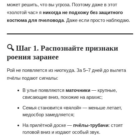
может решить, что вы угроза. Поэтому даже в этот
«золотой час» я
никогда не подхожу без защитного
костюма для пчеловода
. Даже если просто наблюдаю.
🔍 Шаг 1. Распознайте признаки
роения заранее
Рой не появляется из ниоткуда. За 5–7 дней до вылета
пчёлы подают сигналы:
В улье появляются
маточники
— крупные,
свисающие вниз, похожие на арахис;
Семья становится «вялой» — меньше летает,
медосбор замедляется;
На прилётной доске —
пчёлы-трубачи
: стоят
головой вниз и издают особый звук.