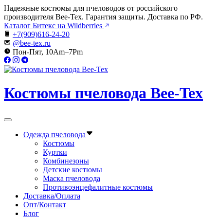
Перейти
Надежные костюмы для пчеловодов от российского
к
производителя Bee-Tex. Гарантия защиты. Доставка по РФ.
содержимому
Каталог Битекс на Wildberries
+7(909)616-24-20
@bee-tex.ru
Пон-Пят, 10Am–7Pm
Костюмы пчеловода Bee-Tex
Вне
холста
Одежда пчеловода
Костюмы
Куртки
Комбинезоны
Детские костюмы
Маска пчеловода
Противоэнцефалитные костюмы
Доставка/Оплата
Опт/Контакт
Блог