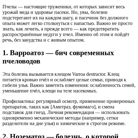
Пчелы — настоящие труженики, от которых зависит весь
урожай меда и здоровье пасеки. Но, увы, болезни
подстерегают их на каждом шагу, и пасечник без должного
опыта может легко столкнуться с напастью. Важно не просто
знать, как лечить, а прежде всего — как предотвратить
распространённые недуги у пчел. Именно об этом и пойдёт
речь, без занудства и с живым опытом.
1. Варроатоз — бич современных
пчеловодов
Эта болезнь вызывается клещом Varroa destructor. Клещ
питается кровью пчёл и ослабляет целые семьи, приводя к
гибели улья. Важно заметить изменения: ослабленность семей,
уменьшение пчёл, клещи на теле насекомых.
Профилактика: регулярный осмотр, применение проверенных
препаратов, таких как [Амитраз, фумимаго], и смена
подставок для гнезд. Личная рекомендация — использовать
одновременно механические методы (например, сетки
разделители на дне улья) и химические в строгом режиме.
2. Нозематоз — болезнь, о которой