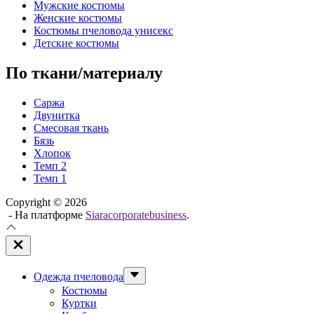
Мужские костюмы
Женские костюмы
Костюмы пчеловода унисекс
Детские костюмы
По ткани/материалу
Саржа
Двунитка
Смесовая ткань
Бязь
Хлопок
Темп 2
Темп 1
Copyright © 2026
- На платформе
Siaracorporatebusiness
.
Закрыть
вне
холста
Показывать
Одежда пчеловода
подменю
Костюмы
Куртки